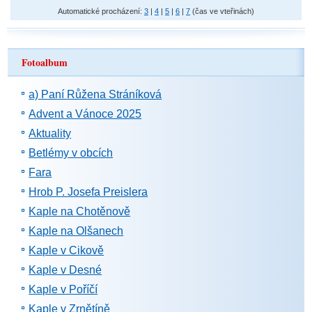
Automatické procházení:
3
|
4
|
5
|
6
|
7
(čas ve vteřinách)
Fotoalbum
a) Paní Růžena Stráníková
Advent a Vánoce 2025
Aktuality
Betlémy v obcích
Fara
Hrob P. Josefa Preislera
Kaple na Chotěnově
Kaple na Olšanech
Kaple v Cikově
Kaple v Desné
Kaple v Poříčí
Kaple v Zrnětíně