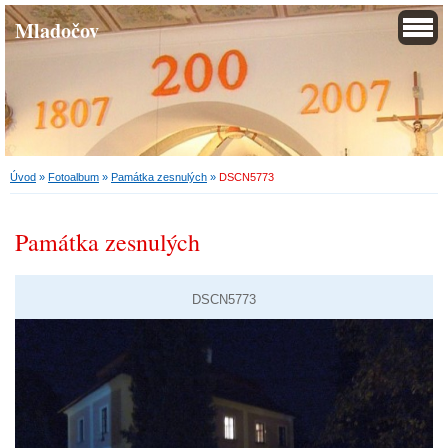
Mladočov
Úvod
»
Fotoalbum
»
Památka zesnulých
»
DSCN5773
Památka zesnulých
DSCN5773