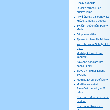
Hnědý škapulíř
Okénko farnosti - co
připravujeme
První čtvrtky a modlitby za
kněze, 1. pátky a soboty
Zvláštní požehnání Panny
Marie
Adopce na dálku
Zjevení Archanděla Michael
YouTube kanál Scholy Dolní
Újezd
Modlitby k Pražskému
Jezulátku
Závažné poselství pro
českou zemi
Slovo z vnuknutí Ducha
Svatého
Modlitba Dvou Srdcí lásky
Modlitba na svátek
Zázračné medailky a 27. v
měsíci
Novéna P. Marie Zázračné
medaile
Novéna ke Královně a