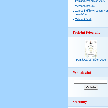
Památka zesnulých 2026
Výzdoba kostela
Žehnání kříže v Kamennýc
Sedlištích
Žehnání úrody
Poslední fotografie
Památka zesnulých 2026
Vyhledávání
Statistiky