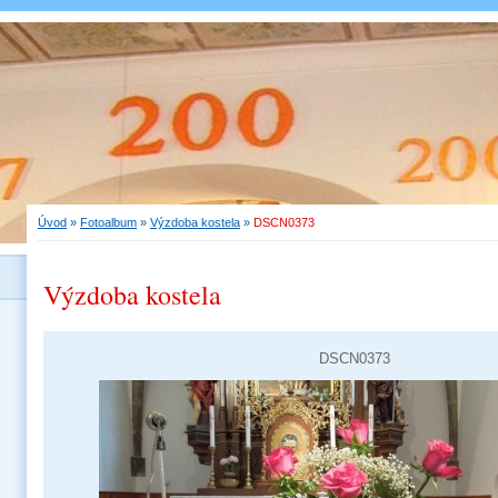
Úvod
»
Fotoalbum
»
Výzdoba kostela
»
DSCN0373
Výzdoba kostela
DSCN0373