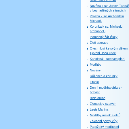
Matce konce časů
Novéna k sv. Judovi Tadeáš
v beznadějných situacích
Prosba k sv. Archandělu
Michaelu
Korunka k sv. Michaelu
archandělu
Plamenný žár lásky
Živě adorace
Otec mluví ke svým dětem,
zjevení Boha Otce
Kancionál - seznam písní
Modlitby
Novény
Růžence a korunky
Litanie
Denní modlitba církve -
breviář
Bible online
Životopisy svatých
Legie Mariina
Modlitby matek a otců
Základní pojmy víry
Papežský modlitební