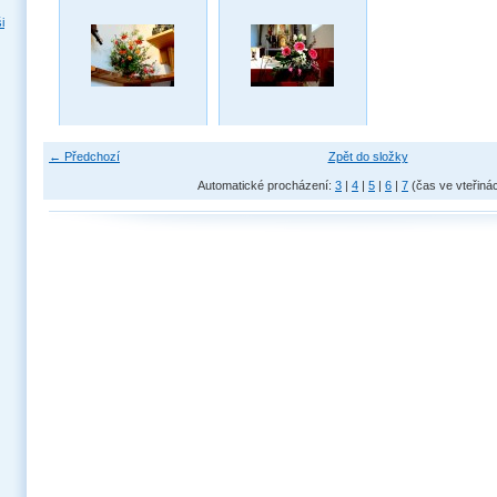
i
← Předchozí
Zpět do složky
Automatické procházení:
3
|
4
|
5
|
6
|
7
(čas ve vteřiná