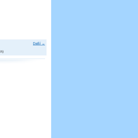
Další →
ch)