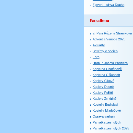
Zjevení - slova Ducha
Fotoalbum
a) Paní Růžena Stráníková
Advent a Vánoce 2025
Aktuality
Betlémy v obcích
Fara
Hrob P. Josefa Preislera
Kaple na Chotěnově
Kaple na Olšanech
Kaple v Cikově
Kaple v Desné
Kaple v Poříčí
Kaple v Zrnětíně
Kostel v Budislavi
Kostel v Mladočově
Oprava varhan
Památka zesnulých
Památka zesnulých 2025