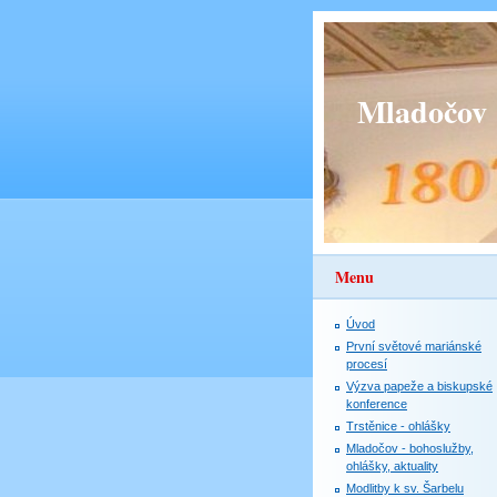
Mladočov
Menu
Úvod
První světové mariánské
procesí
Výzva papeže a biskupské
konference
Trstěnice - ohlášky
Mladočov - bohoslužby,
ohlášky, aktuality
Modlitby k sv. Šarbelu