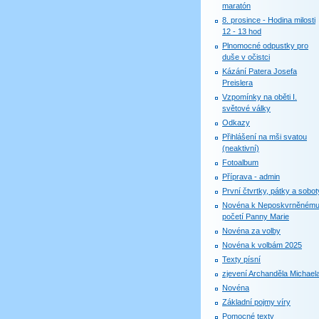
maratón
8. prosince - Hodina milosti
12 - 13 hod
Plnomocné odpustky pro
duše v očistci
Kázání Patera Josefa
Preislera
Vzpomínky na oběti I.
světové války
Odkazy
Přihlášení na mši svatou
(neaktivní)
Fotoalbum
Příprava - admin
První čtvrtky, pátky a sobot
Novéna k Neposkvrněném
početí Panny Marie
Novéna za volby
Novéna k volbám 2025
Texty písní
zjevení Archanděla Michael
Novéna
Základní pojmy víry
Pomocné texty