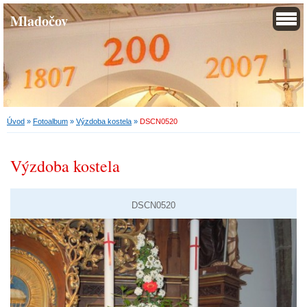
Mladočov
Úvod
»
Fotoalbum
»
Výzdoba kostela
»
DSCN0520
Výzdoba kostela
DSCN0520