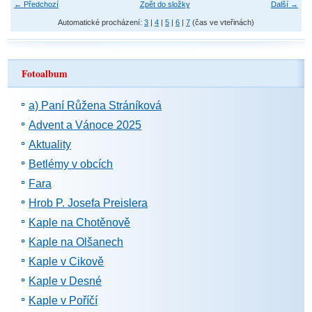
← Předchozí
Zpět do složky
Další →
Automatické procházení:
3
|
4
|
5
|
6
|
7
(čas ve vteřinách)
Fotoalbum
a) Paní Růžena Stráníková
Advent a Vánoce 2025
Aktuality
Betlémy v obcích
Fara
Hrob P. Josefa Preislera
Kaple na Chotěnově
Kaple na Olšanech
Kaple v Cikově
Kaple v Desné
Kaple v Poříčí