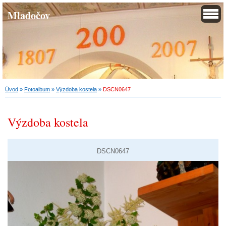
Mladočov
Úvod
»
Fotoalbum
»
Výzdoba kostela
»
DSCN0647
Výzdoba kostela
DSCN0647