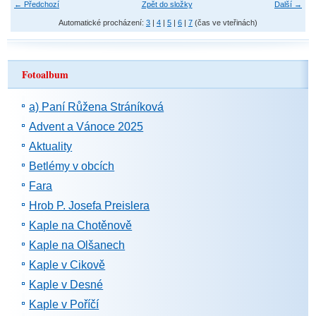
← Předchozí
Zpět do složky
Další →
Automatické procházení:
3
|
4
|
5
|
6
|
7
(čas ve vteřinách)
Fotoalbum
a) Paní Růžena Stráníková
Advent a Vánoce 2025
Aktuality
Betlémy v obcích
Fara
Hrob P. Josefa Preislera
Kaple na Chotěnově
Kaple na Olšanech
Kaple v Cikově
Kaple v Desné
Kaple v Poříčí