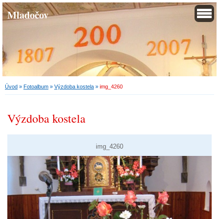
Mladočov
Úvod
»
Fotoalbum
»
Výzdoba kostela
»
img_4260
Výzdoba kostela
img_4260