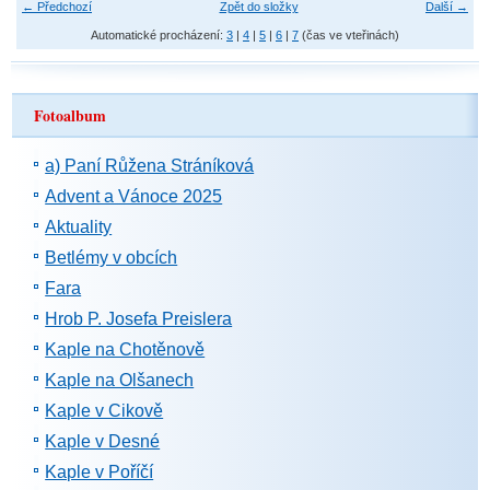
← Předchozí
Zpět do složky
Další →
Automatické procházení:
3
|
4
|
5
|
6
|
7
(čas ve vteřinách)
Fotoalbum
a) Paní Růžena Stráníková
Advent a Vánoce 2025
Aktuality
Betlémy v obcích
Fara
Hrob P. Josefa Preislera
Kaple na Chotěnově
Kaple na Olšanech
Kaple v Cikově
Kaple v Desné
Kaple v Poříčí