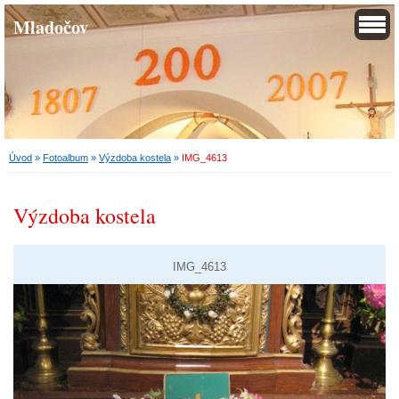
Mladočov
Úvod
»
Fotoalbum
»
Výzdoba kostela
»
IMG_4613
Výzdoba kostela
IMG_4613