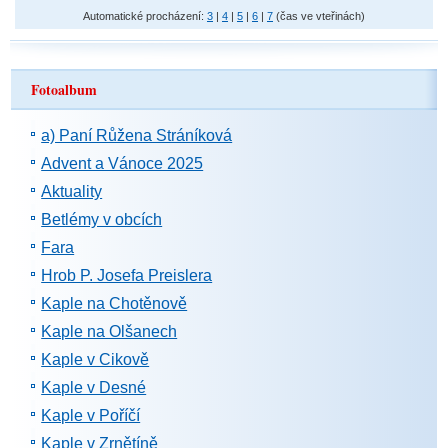
Automatické procházení:
3
|
4
|
5
|
6
|
7
(čas ve vteřinách)
Fotoalbum
a) Paní Růžena Stráníková
Advent a Vánoce 2025
Aktuality
Betlémy v obcích
Fara
Hrob P. Josefa Preislera
Kaple na Chotěnově
Kaple na Olšanech
Kaple v Cikově
Kaple v Desné
Kaple v Poříčí
Kaple v Zrnětíně