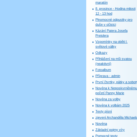
maratón
8. prosince - Hodina milosti
12 - 13 hod
Plnomocné odpustky pro
duše v očistci
Kázání Patera Josefa
Preislera
Vzpomínky na oběti I.
světové války
Odkazy
Přihlášení na mši svatou
(neaktivní)
Fotoalbum
Příprava - admin
První čtvrtky, pátky a sobot
Novéna k Neposkvrněném
početí Panny Marie
Novéna za volby
Novéna k volbám 2025
Texty písní
zjevení Archanděla Michael
Novéna
Základní pojmy víry
Pomocné texty