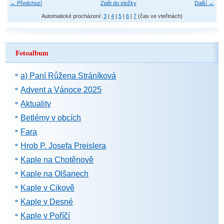
← Předchozí
Zpět do složky
Další →
Automatické procházení:
3
|
4
|
5
|
6
|
7
(čas ve vteřinách)
Fotoalbum
a) Paní Růžena Stráníková
Advent a Vánoce 2025
Aktuality
Betlémy v obcích
Fara
Hrob P. Josefa Preislera
Kaple na Chotěnově
Kaple na Olšanech
Kaple v Cikově
Kaple v Desné
Kaple v Poříčí