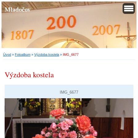
Mladočov
Úvod
»
Fotoalbum
»
Výzdoba kostela
»
IMG_6677
Výzdoba kostela
IMG_6677