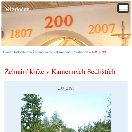
Mladočov
Úvod
»
Fotoalbum
»
Žehnání kříže v Kamenných Sedlištích
»
100_1393
Žehnání kříže v Kamenných Sedlištích
100_1393