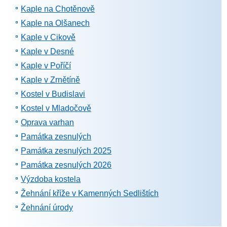
Kaple na Chotěnově
Kaple na Olšanech
Kaple v Cikově
Kaple v Desné
Kaple v Poříčí
Kaple v Zrnětíně
Kostel v Budislavi
Kostel v Mladočově
Oprava varhan
Památka zesnulých
Památka zesnulých 2025
Památka zesnulých 2026
Výzdoba kostela
Žehnání kříže v Kamenných Sedlištích
Žehnání úrody