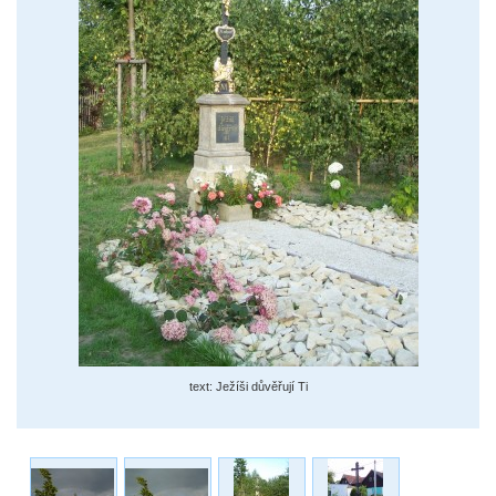
text: Ježíši důvěřují Ti