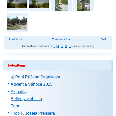
← Předchozí
Zpět do složky
Další →
Automatické procházení:
3
|
4
|
5
|
6
|
7
(čas ve vteřinách)
Fotoalbum
a) Paní Růžena Stráníková
Advent a Vánoce 2025
Aktuality
Betlémy v obcích
Fara
Hrob P. Josefa Preislera