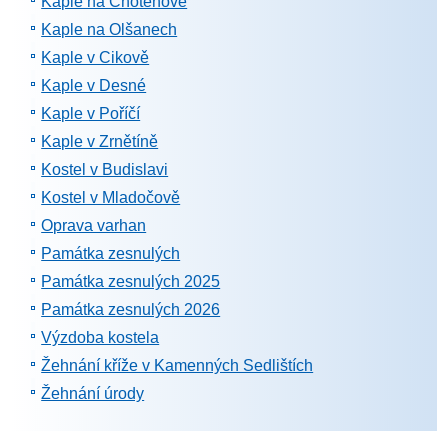
Kaple na Chotěnově
Kaple na Olšanech
Kaple v Cikově
Kaple v Desné
Kaple v Poříčí
Kaple v Zrnětíně
Kostel v Budislavi
Kostel v Mladočově
Oprava varhan
Památka zesnulých
Památka zesnulých 2025
Památka zesnulých 2026
Výzdoba kostela
Žehnání kříže v Kamenných Sedlištích
Žehnání úrody