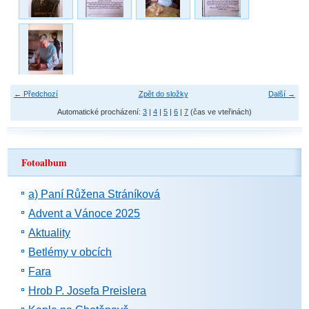
← Předchozí
Zpět do složky
Další →
Automatické procházení:
3
|
4
|
5
|
6
|
7
(čas ve vteřinách)
Fotoalbum
a) Paní Růžena Stráníková
Advent a Vánoce 2025
Aktuality
Betlémy v obcích
Fara
Hrob P. Josefa Preislera