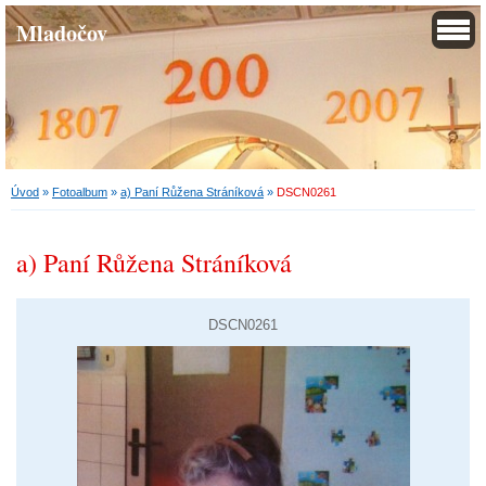
Mladočov
Úvod
»
Fotoalbum
»
a) Paní Růžena Stráníková
»
DSCN0261
a) Paní Růžena Stráníková
DSCN0261