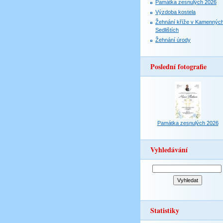
Památka zesnulých 2026
Výzdoba kostela
Žehnání kříže v Kamennýc
Sedlištích
Žehnání úrody
Poslední fotografie
Památka zesnulých 2026
Vyhledávání
Statistiky