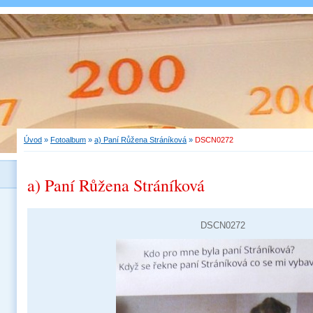
Úvod
»
Fotoalbum
»
a) Paní Růžena Stráníková
»
DSCN0272
a) Paní Růžena Stráníková
DSCN0272