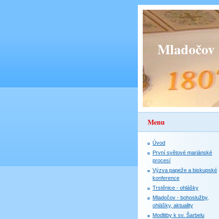
Mladočov
Menu
Úvod
První světové mariánské
procesí
Výzva papeže a biskupské
konference
Trstěnice - ohlášky
Mladočov - bohoslužby,
ohlášky, aktuality
Modlitby k sv. Šarbelu