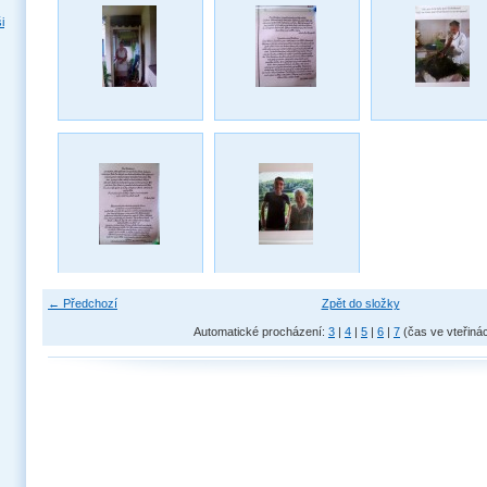
i
← Předchozí
Zpět do složky
Automatické procházení:
3
|
4
|
5
|
6
|
7
(čas ve vteřiná