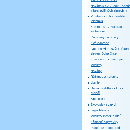
Matce konce časů
Novéna k sv. Judovi Tadeáš
v beznadějných situacích
Prosba k sv. Archandělu
Michaelu
Korunka k sv. Michaelu
archandělu
Plamenný žár lásky
Živě adorace
Otec mluví ke svým dětem,
zjevení Boha Otce
Kancionál - seznam písní
Modlitby
Novény
Růžence a korunky
Litanie
Denní modlitba církve -
breviář
Bible online
Životopisy svatých
Legie Mariina
Modlitby matek a otců
Základní pojmy víry
Papežský modlitební