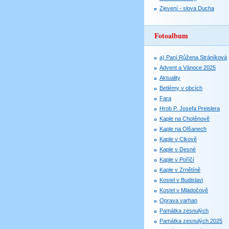
Zjevení - slova Ducha
Fotoalbum
a) Paní Růžena Stráníková
Advent a Vánoce 2025
Aktuality
Betlémy v obcích
Fara
Hrob P. Josefa Preislera
Kaple na Chotěnově
Kaple na Olšanech
Kaple v Cikově
Kaple v Desné
Kaple v Poříčí
Kaple v Zrnětíně
Kostel v Budislavi
Kostel v Mladočově
Oprava varhan
Památka zesnulých
Památka zesnulých 2025