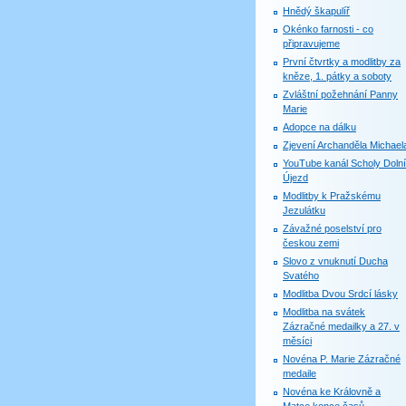
Hnědý škapulíř
Okénko farnosti - co
připravujeme
První čtvrtky a modlitby za
kněze, 1. pátky a soboty
Zvláštní požehnání Panny
Marie
Adopce na dálku
Zjevení Archanděla Michael
YouTube kanál Scholy Dolní
Újezd
Modlitby k Pražskému
Jezulátku
Závažné poselství pro
českou zemi
Slovo z vnuknutí Ducha
Svatého
Modlitba Dvou Srdcí lásky
Modlitba na svátek
Zázračné medailky a 27. v
měsíci
Novéna P. Marie Zázračné
medaile
Novéna ke Královně a