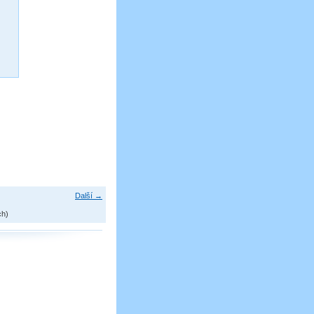
Další →
ch)