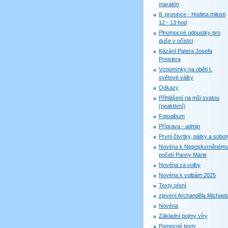
maratón
8. prosince - Hodina milosti
12 - 13 hod
Plnomocné odpustky pro
duše v očistci
Kázání Patera Josefa
Preislera
Vzpomínky na oběti I.
světové války
Odkazy
Přihlášení na mši svatou
(neaktivní)
Fotoalbum
Příprava - admin
První čtvrtky, pátky a sobot
Novéna k Neposkvrněném
početí Panny Marie
Novéna za volby
Novéna k volbám 2025
Texty písní
zjevení Archanděla Michael
Novéna
Základní pojmy víry
Pomocné texty