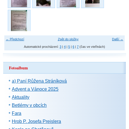
← Předchozí
Zpět do složky
Další →
Automatické procházení:
3
|
4
|
5
|
6
|
7
(čas ve vteřinách)
Fotoalbum
a) Paní Růžena Stráníková
Advent a Vánoce 2025
Aktuality
Betlémy v obcích
Fara
Hrob P. Josefa Preislera