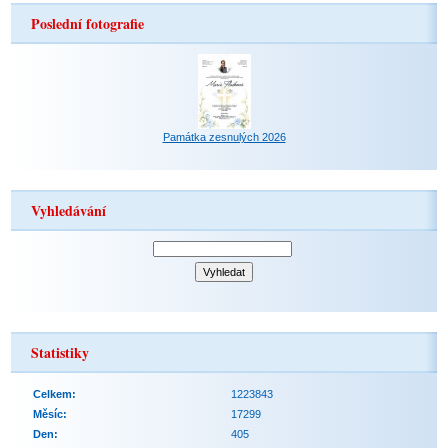
Poslední fotografie
Památka zesnulých 2026
Vyhledávání
Statistiky
Celkem:
1223843
Měsíc:
17299
Den:
405