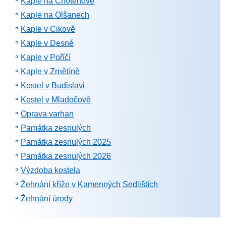
Kaple na Chotěnově
Kaple na Olšanech
Kaple v Cikově
Kaple v Desné
Kaple v Poříčí
Kaple v Zrnětíně
Kostel v Budislavi
Kostel v Mladočově
Oprava varhan
Památka zesnulých
Památka zesnulých 2025
Památka zesnulých 2026
Výzdoba kostela
Žehnání kříže v Kamenných Sedlištích
Žehnání úrody