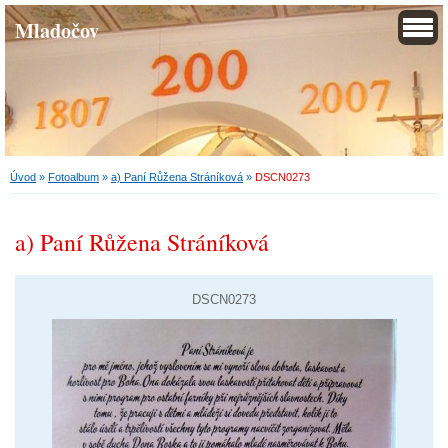
Mladočov
Úvod
»
Fotoalbum
»
a) Paní Růžena Stráníková
»
DSCN0273
a) Paní Růžena Stráníková
DSCN0273