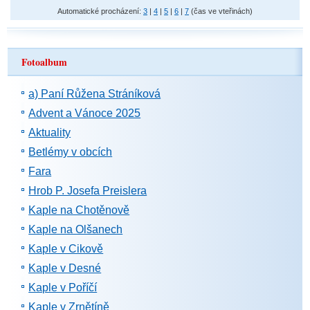
Automatické procházení:
3
|
4
|
5
|
6
|
7
(čas ve vteřinách)
Fotoalbum
a) Paní Růžena Stráníková
Advent a Vánoce 2025
Aktuality
Betlémy v obcích
Fara
Hrob P. Josefa Preislera
Kaple na Chotěnově
Kaple na Olšanech
Kaple v Cikově
Kaple v Desné
Kaple v Poříčí
Kaple v Zrnětíně