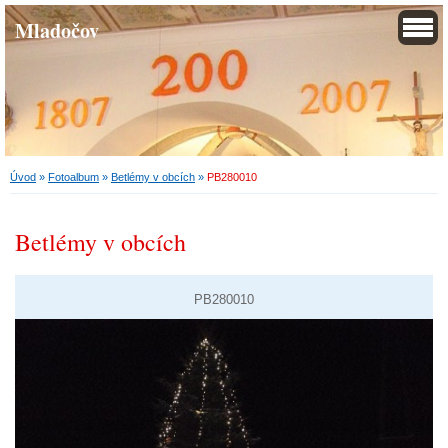
Mladočov
Úvod
»
Fotoalbum
»
Betlémy v obcích
»
PB280010
Betlémy v obcích
PB280010