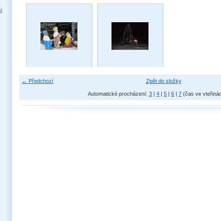
i
← Předchozí
Zpět do složky
Automatické procházení:
3
|
4
|
5
|
6
|
7
(čas ve vteřiná