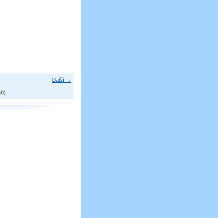
Další →
ch)