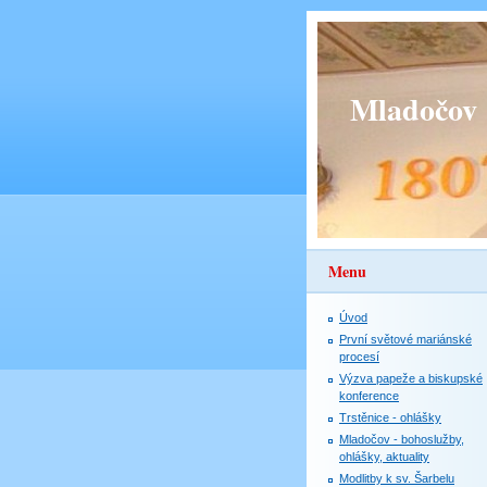
Mladočov
Menu
Úvod
První světové mariánské
procesí
Výzva papeže a biskupské
konference
Trstěnice - ohlášky
Mladočov - bohoslužby,
ohlášky, aktuality
Modlitby k sv. Šarbelu