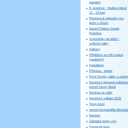
maratón
8. prosince - Hodina milosti
12 - 13 hod
Plnomocné odpustky pro
duše v očistci
Kázání Patera Josefa
Preislera
Vzpomínky na oběti I.
světové války
Odkazy
Přihlášení na mši svatou
(neaktivní)
Fotoalbum
Příprava - admin
První čtvrtky, pátky a sobot
Novéna k Neposkvrněném
početí Panny Marie
Novéna za volby
Novéna k volbám 2025
Texty písní
zjevení Archanděla Michael
Novéna
Základní pojmy víry
Pomocné texty