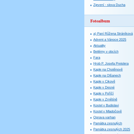
Zjevení - slova Ducha
Fotoalbum
a) Paní Růžena Stráníková
Advent a Vánoce 2025
Aktuality
Betlémy v obcích
Fara
Hrob P. Josefa Preislera
Kaple na Chotěnově
Kaple na Olšanech
Kaple v Cikově
Kaple v Desné
Kaple v Poříčí
Kaple v Zrnětíně
Kostel v Budislavi
Kostel v Mladočově
Oprava varhan
Památka zesnulých
Památka zesnulých 2025