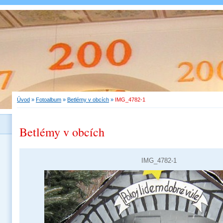
Úvod
»
Fotoalbum
»
Betlémy v obcích
»
IMG_4782-1
Betlémy v obcích
IMG_4782-1