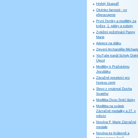
Hnědý škapulíř
Okénko farnosti - co
připravujeme
První čtvrtky a modlitby za
kněze, 1. pátky a soboty
Zvláštní požehnání Panny
Marie
Adopce na dálku
Zjevení Archanděla Michael
YouTube kanál Scholy Dolní
Újezd
Modlitby k Pražskému
Jezulátku
Závažné poselství pro
českou zemi
Slovo z vnuknutí Ducha
Svatého
Modlitba Dvou Srdcí lásky
Modlitba na svátek
Zázračné medailky a 27. v
měsíci
Novéna P. Marie Zázračné
medaile
Novéna ke Královně a