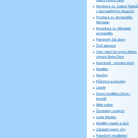
Matce konce časů
Novéna k sv. Judovi Tadeáš
v beznadějných situacích
Prosba k sv. Archandělu
Michaelu
Korunka k sv. Michaelu
archandělu
Plamenný žár lásky
Živě adorace
Otec mluví ke svým dětem,
zjevení Boha Otce
Kancionál - seznam písní
Modlitby
Novény
Růžence a korunky
Litanie
Denní modlitba církve -
breviář
Bible online
Životopisy svatých
Legie Mariina
Modlitby matek a otců
Základní pojmy víry
Papežský modlitební