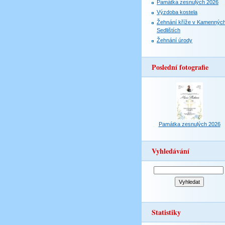
Památka zesnulých 2026
Výzdoba kostela
Žehnání kříže v Kamennýc
Sedlištích
Žehnání úrody
Poslední fotografie
Památka zesnulých 2026
Vyhledávání
Statistiky