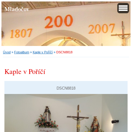
Mladočov
Úvod
»
Fotoalbum
»
Kaple v Poříčí
»
DSCN8818
Kaple v Poříčí
DSCN8818