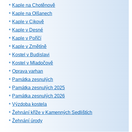
Kaple na Chotěnově
Kaple na Olšanech
Kaple v Cikově
Kaple v Desné
Kaple v Poříčí
Kaple v Zrnětíně
Kostel v Budislavi
Kostel v Mladočově
Oprava varhan
Památka zesnulých
Památka zesnulých 2025
Památka zesnulých 2026
Výzdoba kostela
Žehnání kříže v Kamenných Sedlištích
Žehnání úrody