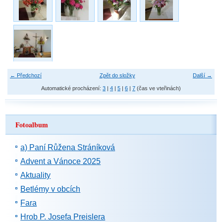
← Předchozí
Zpět do složky
Další →
Automatické procházení:
3
|
4
|
5
|
6
|
7
(čas ve vteřinách)
Fotoalbum
a) Paní Růžena Stráníková
Advent a Vánoce 2025
Aktuality
Betlémy v obcích
Fara
Hrob P. Josefa Preislera