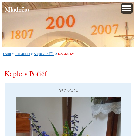
Mladočov
Úvod
»
Fotoalbum
»
Kaple v Poříčí
»
DSCN9424
Kaple v Poříčí
DSCN9424