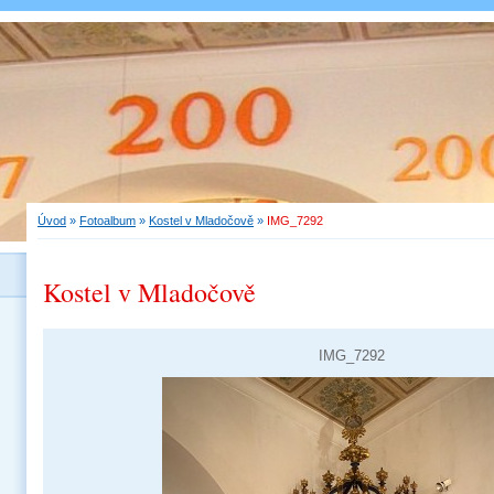
Úvod
»
Fotoalbum
»
Kostel v Mladočově
»
IMG_7292
Kostel v Mladočově
IMG_7292