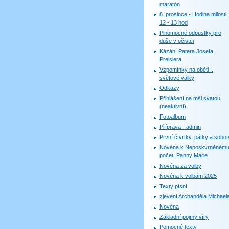
maratón
8. prosince - Hodina milosti
12 - 13 hod
Plnomocné odpustky pro
duše v očistci
Kázání Patera Josefa
Preislera
Vzpomínky na oběti I.
světové války
Odkazy
Přihlášení na mši svatou
(neaktivní)
Fotoalbum
Příprava - admin
První čtvrtky, pátky a sobot
Novéna k Neposkvrněném
početí Panny Marie
Novéna za volby
Novéna k volbám 2025
Texty písní
zjevení Archanděla Michael
Novéna
Základní pojmy víry
Pomocné texty