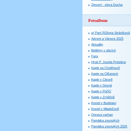
Zjevení - slova Ducha
Fotoalbum
a) Paní Růžena Stráníková
Advent a Vánoce 2025
Aktuality
Betlémy v obcích
Fara
Hrob P. Josefa Preislera
Kaple na Chotěnově
Kaple na Olšanech
Kaple v Cikově
Kaple v Desné
Kaple v Poříčí
Kaple v Zrnětíně
Kostel v Budislavi
Kostel v Mladočově
Oprava varhan
Památka zesnulých
Památka zesnulých 2025