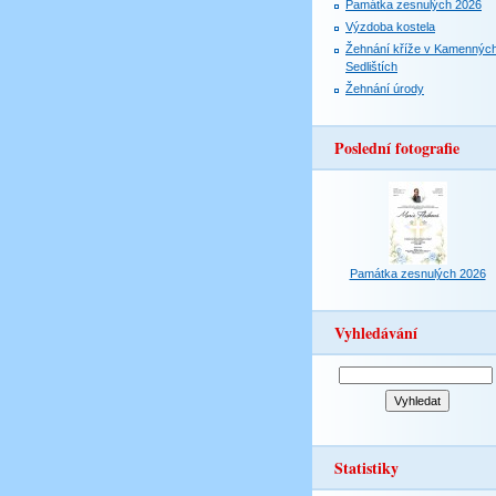
Památka zesnulých 2026
Výzdoba kostela
Žehnání kříže v Kamennýc
Sedlištích
Žehnání úrody
Poslední fotografie
Památka zesnulých 2026
Vyhledávání
Statistiky