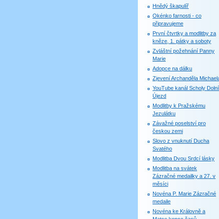
Hnědý škapulíř
Okénko farnosti - co
připravujeme
První čtvrtky a modlitby za
kněze, 1. pátky a soboty
Zvláštní požehnání Panny
Marie
Adopce na dálku
Zjevení Archanděla Michael
YouTube kanál Scholy Dolní
Újezd
Modlitby k Pražskému
Jezulátku
Závažné poselství pro
českou zemi
Slovo z vnuknutí Ducha
Svatého
Modlitba Dvou Srdcí lásky
Modlitba na svátek
Zázračné medailky a 27. v
měsíci
Novéna P. Marie Zázračné
medaile
Novéna ke Královně a