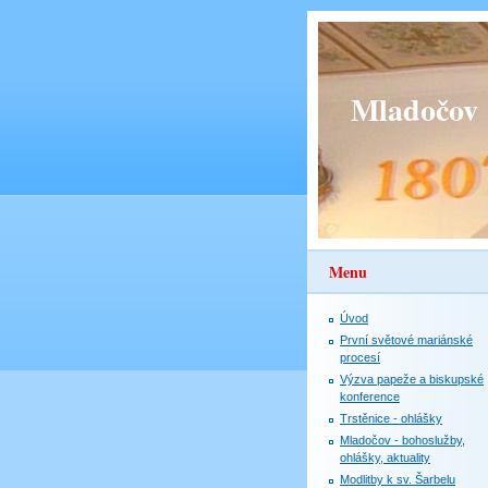
Mladočov
Menu
Úvod
První světové mariánské
procesí
Výzva papeže a biskupské
konference
Trstěnice - ohlášky
Mladočov - bohoslužby,
ohlášky, aktuality
Modlitby k sv. Šarbelu