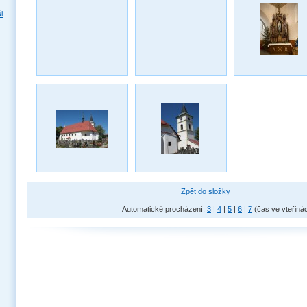
i
Zpět do složky
Automatické procházení:
3
|
4
|
5
|
6
|
7
(čas ve vteřiná