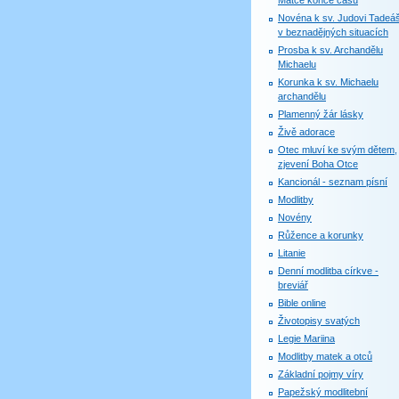
Matce konce časů
Novéna k sv. Judovi Tadeáš
v beznadějných situacích
Prosba k sv. Archandělu
Michaelu
Korunka k sv. Michaelu
archandělu
Plamenný žár lásky
Živě adorace
Otec mluví ke svým dětem,
zjevení Boha Otce
Kancionál - seznam písní
Modlitby
Novény
Růžence a korunky
Litanie
Denní modlitba církve -
breviář
Bible online
Životopisy svatých
Legie Mariina
Modlitby matek a otců
Základní pojmy víry
Papežský modlitební