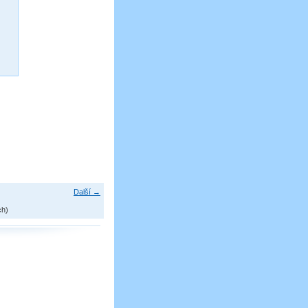
Další →
ch)