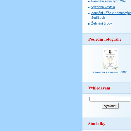
Památka zesnulých 2026
Výzdoba kostela
Žehnání kříže v Kamennýc
Sedlištích
Žehnání úrody
Poslední fotografie
Památka zesnulých 2026
Vyhledávání
Statistiky