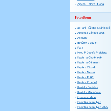
Zjevení - slova Ducha
Fotoalbum
a) Paní Růžena Stráníková
Advent a Vánoce 2025
Aktuality
Betlémy v obcích
Fara
Hrob P. Josefa Preislera
Kaple na Chotěnově
Kaple na Olšanech
Kaple v Cikově
Kaple v Desné
Kaple v Poříčí
Kaple v Zrnětíně
Kostel v Budislavi
Kostel v Mladočově
Oprava varhan
Památka zesnulých
Památka zesnulých 2025