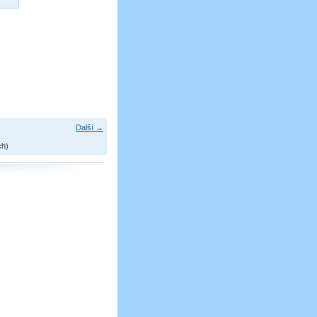
Další →
ch)