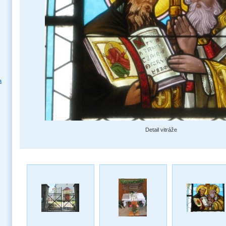
a
Detail vitráže