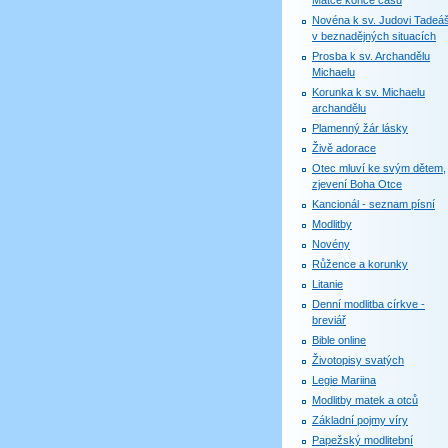
Matce konce časů
Novéna k sv. Judovi Tadeáš
v beznadějných situacích
Prosba k sv. Archandělu
Michaelu
Korunka k sv. Michaelu
archandělu
Plamenný žár lásky
Živě adorace
Otec mluví ke svým dětem,
zjevení Boha Otce
Kancionál - seznam písní
Modlitby
Novény
Růžence a korunky
Litanie
Denní modlitba církve -
breviář
Bible online
Životopisy svatých
Legie Mariina
Modlitby matek a otců
Základní pojmy víry
Papežský modlitební