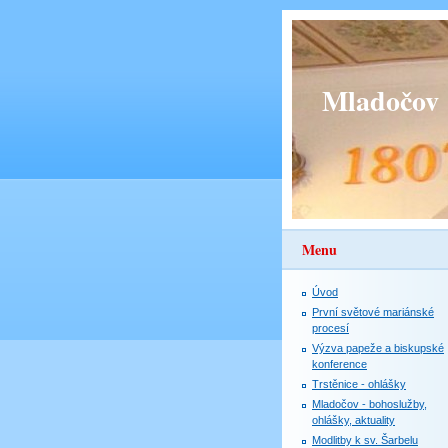
Mladočov
Menu
Úvod
První světové mariánské
procesí
Výzva papeže a biskupské
konference
Trstěnice - ohlášky
Mladočov - bohoslužby,
ohlášky, aktuality
Modlitby k sv. Šarbelu