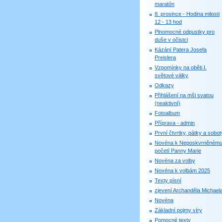
maratón
8. prosince - Hodina milosti
12 - 13 hod
Plnomocné odpustky pro
duše v očistci
Kázání Patera Josefa
Preislera
Vzpomínky na oběti I.
světové války
Odkazy
Přihlášení na mši svatou
(neaktivní)
Fotoalbum
Příprava - admin
První čtvrtky, pátky a sobot
Novéna k Neposkvrněném
početí Panny Marie
Novéna za volby
Novéna k volbám 2025
Texty písní
zjevení Archanděla Michael
Novéna
Základní pojmy víry
Pomocné texty