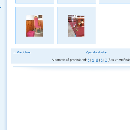
i
← Předchozí
Zpět do složky
Automatické procházení:
3
|
4
|
5
|
6
|
7
(čas ve vteřiná