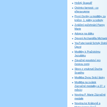
Hnědý škapulíř
Okénko farnosti - co
připravujeme
První čtvrtky a modlitby za
kněze, 1. pátky a soboty
Zvláštní požehnání Panny
Marie
Adopce na dálku
Zjevení Archanděla Michael
YouTube kanál Scholy Dolní
Újezd
Modlitby k Pražskému
Jezulátku
Závažné poselství pro
českou zemi
Slovo z vnuknutí Ducha
Svatého
Modlitba Dvou Srdcí lásky
Modlitba na svátek
Zázračné medailky a 27. v
měsíci
Novéna P. Marie Zázračné
medaile
Novéna ke Královně a