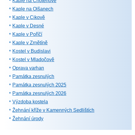
Kaple na Chotěnově
Kaple na Olšanech
Kaple v Cikově
Kaple v Desné
Kaple v Poříčí
Kaple v Zrnětíně
Kostel v Budislavi
Kostel v Mladočově
Oprava varhan
Památka zesnulých
Památka zesnulých 2025
Památka zesnulých 2026
Výzdoba kostela
Žehnání kříže v Kamenných Sedlištích
Žehnání úrody