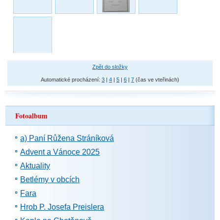
Zpět do složky
Automatické procházení:
3
|
4
|
5
|
6
|
7
(čas ve vteřinách)
Fotoalbum
a) Paní Růžena Stráníková
Advent a Vánoce 2025
Aktuality
Betlémy v obcích
Fara
Hrob P. Josefa Preislera