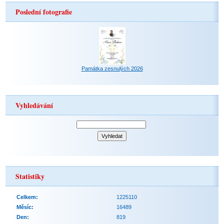
Poslední fotografie
Památka zesnulých 2026
Vyhledávání
Statistiky
Celkem:
1225110
Měsíc:
16489
Den:
819