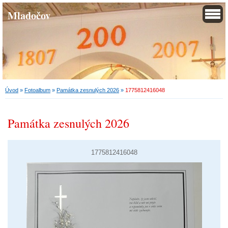
Mladočov
Úvod
»
Fotoalbum
»
Památka zesnulých 2026
»
1775812416048
Památka zesnulých 2026
1775812416048