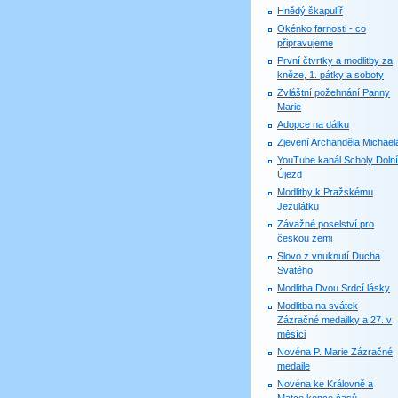
Hnědý škapulíř
Okénko farnosti - co
připravujeme
První čtvrtky a modlitby za
kněze, 1. pátky a soboty
Zvláštní požehnání Panny
Marie
Adopce na dálku
Zjevení Archanděla Michael
YouTube kanál Scholy Dolní
Újezd
Modlitby k Pražskému
Jezulátku
Závažné poselství pro
českou zemi
Slovo z vnuknutí Ducha
Svatého
Modlitba Dvou Srdcí lásky
Modlitba na svátek
Zázračné medailky a 27. v
měsíci
Novéna P. Marie Zázračné
medaile
Novéna ke Královně a