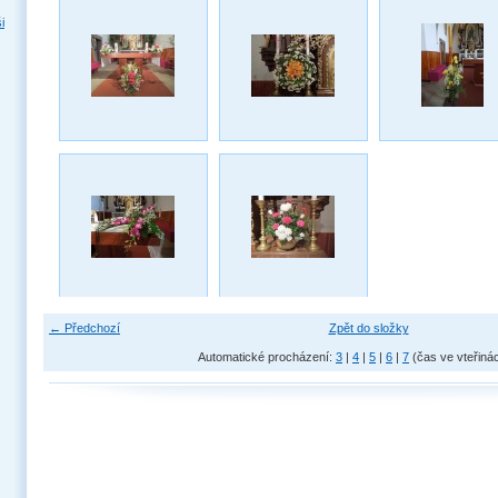
i
← Předchozí
Zpět do složky
Automatické procházení:
3
|
4
|
5
|
6
|
7
(čas ve vteřiná