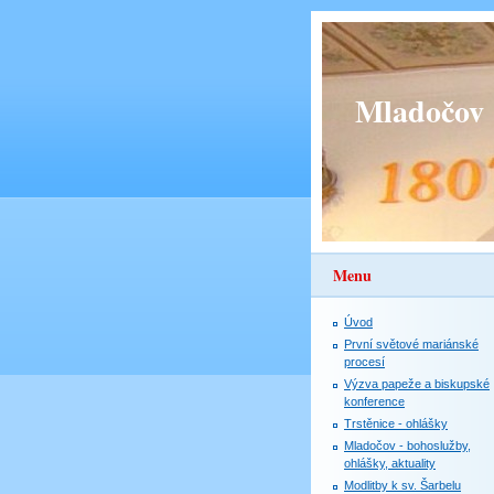
Mladočov
Menu
Úvod
První světové mariánské
procesí
Výzva papeže a biskupské
konference
Trstěnice - ohlášky
Mladočov - bohoslužby,
ohlášky, aktuality
Modlitby k sv. Šarbelu