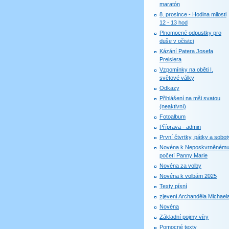
maratón
8. prosince - Hodina milosti
12 - 13 hod
Plnomocné odpustky pro
duše v očistci
Kázání Patera Josefa
Preislera
Vzpomínky na oběti I.
světové války
Odkazy
Přihlášení na mši svatou
(neaktivní)
Fotoalbum
Příprava - admin
První čtvrtky, pátky a sobot
Novéna k Neposkvrněném
početí Panny Marie
Novéna za volby
Novéna k volbám 2025
Texty písní
zjevení Archanděla Michael
Novéna
Základní pojmy víry
Pomocné texty