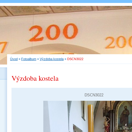
Úvod
»
Fotoalbum
»
Výzdoba kostela
»
DSCN3022
Výzdoba kostela
DSCN3022