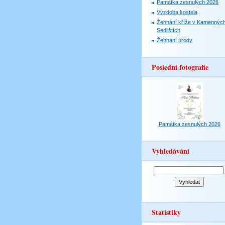
Památka zesnulých 2026
Výzdoba kostela
Žehnání kříže v Kamennýc
Sedlištích
Žehnání úrody
Poslední fotografie
Památka zesnulých 2026
Vyhledávání
Statistiky