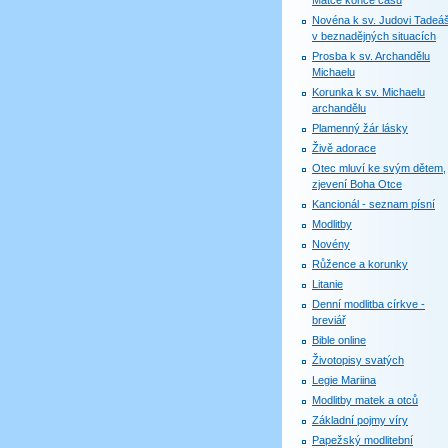
Matce konce časů
Novéna k sv. Judovi Tadeáš
v beznadějných situacích
Prosba k sv. Archandělu
Michaelu
Korunka k sv. Michaelu
archandělu
Plamenný žár lásky
Živě adorace
Otec mluví ke svým dětem,
zjevení Boha Otce
Kancionál - seznam písní
Modlitby
Novény
Růžence a korunky
Litanie
Denní modlitba církve -
breviář
Bible online
Životopisy svatých
Legie Mariina
Modlitby matek a otců
Základní pojmy víry
Papežský modlitební