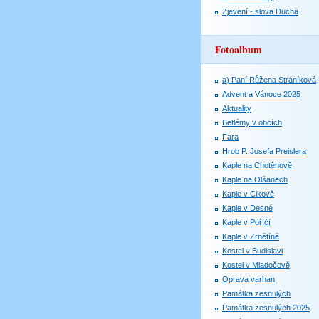
Zjevení - slova Ducha
Fotoalbum
a) Paní Růžena Stráníková
Advent a Vánoce 2025
Aktuality
Betlémy v obcích
Fara
Hrob P. Josefa Preislera
Kaple na Chotěnově
Kaple na Olšanech
Kaple v Cikově
Kaple v Desné
Kaple v Poříčí
Kaple v Zrnětíně
Kostel v Budislavi
Kostel v Mladočově
Oprava varhan
Památka zesnulých
Památka zesnulých 2025