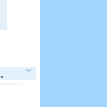
Další →
ch)