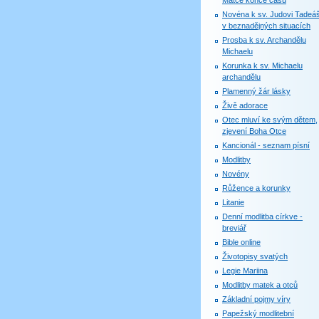
Matce konce časů
Novéna k sv. Judovi Tadeáš
v beznadějných situacích
Prosba k sv. Archandělu
Michaelu
Korunka k sv. Michaelu
archandělu
Plamenný žár lásky
Živě adorace
Otec mluví ke svým dětem,
zjevení Boha Otce
Kancionál - seznam písní
Modlitby
Novény
Růžence a korunky
Litanie
Denní modlitba církve -
breviář
Bible online
Životopisy svatých
Legie Mariina
Modlitby matek a otců
Základní pojmy víry
Papežský modlitební