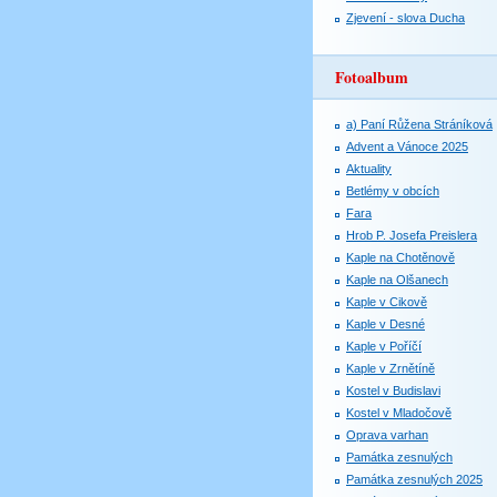
Zjevení - slova Ducha
Fotoalbum
a) Paní Růžena Stráníková
Advent a Vánoce 2025
Aktuality
Betlémy v obcích
Fara
Hrob P. Josefa Preislera
Kaple na Chotěnově
Kaple na Olšanech
Kaple v Cikově
Kaple v Desné
Kaple v Poříčí
Kaple v Zrnětíně
Kostel v Budislavi
Kostel v Mladočově
Oprava varhan
Památka zesnulých
Památka zesnulých 2025