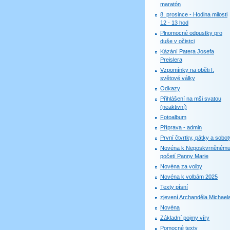
maratón
8. prosince - Hodina milosti
12 - 13 hod
Plnomocné odpustky pro
duše v očistci
Kázání Patera Josefa
Preislera
Vzpomínky na oběti I.
světové války
Odkazy
Přihlášení na mši svatou
(neaktivní)
Fotoalbum
Příprava - admin
První čtvrtky, pátky a sobot
Novéna k Neposkvrněném
početí Panny Marie
Novéna za volby
Novéna k volbám 2025
Texty písní
zjevení Archanděla Michael
Novéna
Základní pojmy víry
Pomocné texty