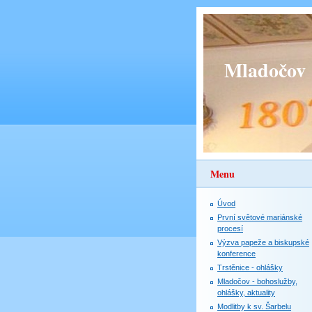
Mladočov
Menu
Úvod
První světové mariánské
procesí
Výzva papeže a biskupské
konference
Trstěnice - ohlášky
Mladočov - bohoslužby,
ohlášky, aktuality
Modlitby k sv. Šarbelu