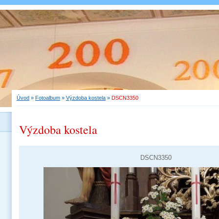
Úvod
»
Fotoalbum
»
Výzdoba kostela
»
DSCN3350
Výzdoba kostela
DSCN3350