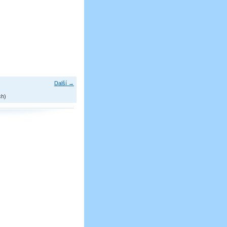
Další →
ch)