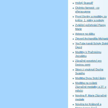
Hnědý škapulíř
Okénko farnosti - co
připravujeme
První čtvrtky a modlitby za
kněze, 1. pátky a soboty
Zvláštní požehnání Panny
Marie
Adopce na dálku
Zjevení Archanděla Michael
YouTube kanál Scholy Dolní
Újezd
Modlitby k Pražskému
Jezulátku
Závažné poselství pro
českou zemi
Slovo z vnuknutí Ducha
Svatého
Modlitba Dvou Srdcí lásky
Modlitba na svátek
Zázračné medailky a 27. v
měsíci
Novéna P. Marie Zázračné
medaile
Novéna ke Královně a