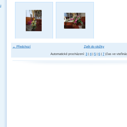
i
← Předchozí
Zpět do složky
Automatické procházení:
3
|
4
|
5
|
6
|
7
(čas ve vteřiná