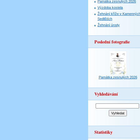
Památka zesnulých 2026
Výzdoba kostela
Žehnání kříže v Kamennýc
Sedlištích
Žehnání úrody
Poslední fotografie
Památka zesnulých 2026
Vyhledávání
Statistiky