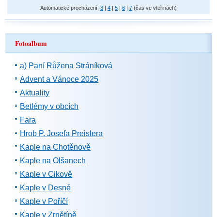
Automatické procházení:
3
|
4
|
5
|
6
|
7
(čas ve vteřinách)
Fotoalbum
a) Paní Růžena Stráníková
Advent a Vánoce 2025
Aktuality
Betlémy v obcích
Fara
Hrob P. Josefa Preislera
Kaple na Chotěnově
Kaple na Olšanech
Kaple v Cikově
Kaple v Desné
Kaple v Poříčí
Kaple v Zrnětíně