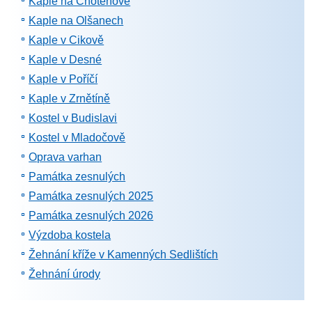
Kaple na Chotěnově
Kaple na Olšanech
Kaple v Cikově
Kaple v Desné
Kaple v Poříčí
Kaple v Zrnětíně
Kostel v Budislavi
Kostel v Mladočově
Oprava varhan
Památka zesnulých
Památka zesnulých 2025
Památka zesnulých 2026
Výzdoba kostela
Žehnání kříže v Kamenných Sedlištích
Žehnání úrody