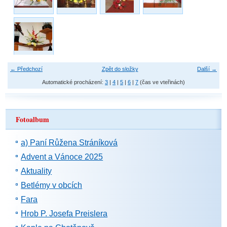
← Předchozí
Zpět do složky
Další →
Automatické procházení:
3
|
4
|
5
|
6
|
7
(čas ve vteřinách)
Fotoalbum
a) Paní Růžena Stráníková
Advent a Vánoce 2025
Aktuality
Betlémy v obcích
Fara
Hrob P. Josefa Preislera