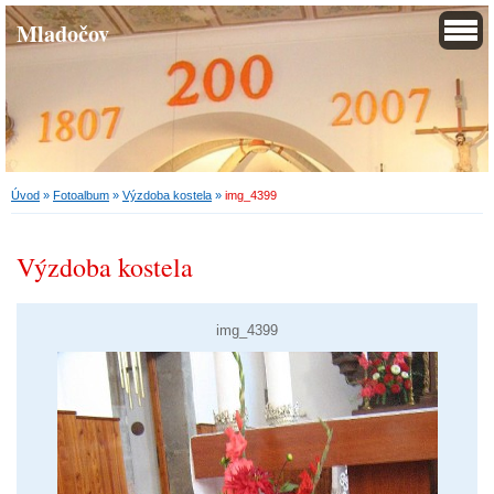
Mladočov
Úvod
»
Fotoalbum
»
Výzdoba kostela
»
img_4399
Výzdoba kostela
img_4399