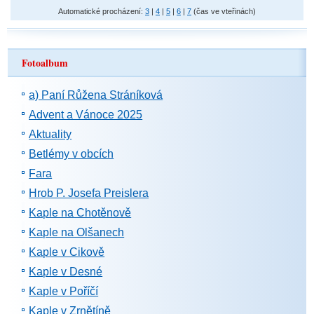
Automatické procházení:
3
|
4
|
5
|
6
|
7
(čas ve vteřinách)
Fotoalbum
a) Paní Růžena Stráníková
Advent a Vánoce 2025
Aktuality
Betlémy v obcích
Fara
Hrob P. Josefa Preislera
Kaple na Chotěnově
Kaple na Olšanech
Kaple v Cikově
Kaple v Desné
Kaple v Poříčí
Kaple v Zrnětíně