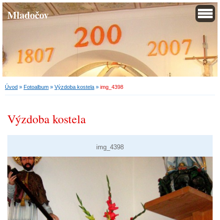
Mladočov
Úvod
»
Fotoalbum
»
Výzdoba kostela
»
img_4398
Výzdoba kostela
img_4398