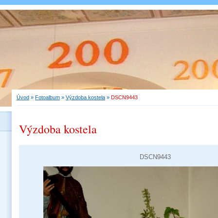
Úvod
»
Fotoalbum
»
Výzdoba kostela
»
DSCN9443
Výzdoba kostela
DSCN9443