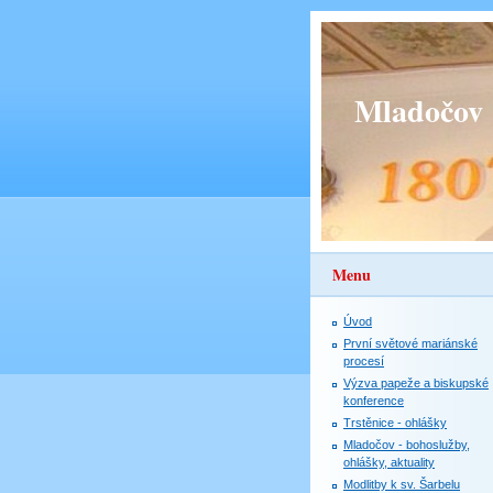
Mladočov
Menu
Úvod
První světové mariánské
procesí
Výzva papeže a biskupské
konference
Trstěnice - ohlášky
Mladočov - bohoslužby,
ohlášky, aktuality
Modlitby k sv. Šarbelu