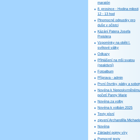
maratón
8. prosince - Hodina milosti
12 - 13 hod
Plnomocné odpustky pro
duše v očistci
Kázání Patera Josefa
Preislera
Vzpomínky na oběti I.
světové války
Odkazy
Přihlášení na mši svatou
(neaktivní)
Fotoalbum
Příprava - admin
První čtvrtky, pátky a sobot
Novéna k Neposkvrněném
početí Panny Marie
Novéna za volby
Novéna k volbám 2025
Texty písní
zjevení Archanděla Michael
Novéna
Základní pojmy víry
Pomocné texty