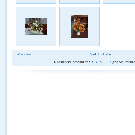
i
← Předchozí
Zpět do složky
Automatické procházení:
3
|
4
|
5
|
6
|
7
(čas ve vteřiná