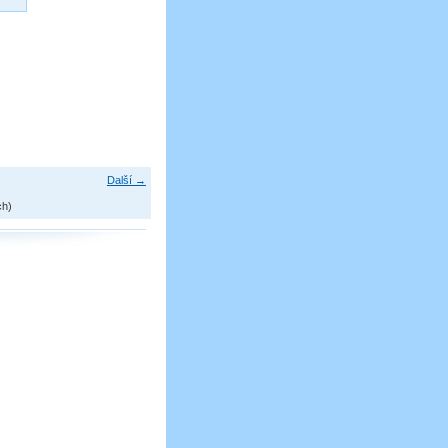
Další →
ch)