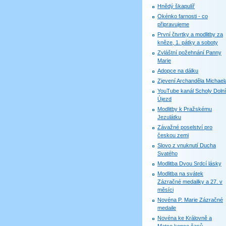
Hnědý škapulíř
Okénko farnosti - co
připravujeme
První čtvrtky a modlitby za
kněze, 1. pátky a soboty
Zvláštní požehnání Panny
Marie
Adopce na dálku
Zjevení Archanděla Michael
YouTube kanál Scholy Dolní
Újezd
Modlitby k Pražskému
Jezulátku
Závažné poselství pro
českou zemi
Slovo z vnuknutí Ducha
Svatého
Modlitba Dvou Srdcí lásky
Modlitba na svátek
Zázračné medailky a 27. v
měsíci
Novéna P. Marie Zázračné
medaile
Novéna ke Královně a