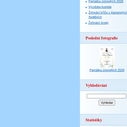
Památka zesnulých 2026
Výzdoba kostela
Žehnání kříže v Kamennýc
Sedlištích
Žehnání úrody
Poslední fotografie
Památka zesnulých 2026
Vyhledávání
Statistiky