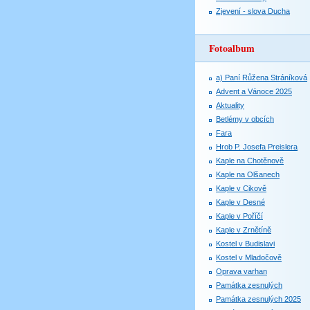
Zjevení - slova Ducha
Fotoalbum
a) Paní Růžena Stráníková
Advent a Vánoce 2025
Aktuality
Betlémy v obcích
Fara
Hrob P. Josefa Preislera
Kaple na Chotěnově
Kaple na Olšanech
Kaple v Cikově
Kaple v Desné
Kaple v Poříčí
Kaple v Zrnětíně
Kostel v Budislavi
Kostel v Mladočově
Oprava varhan
Památka zesnulých
Památka zesnulých 2025