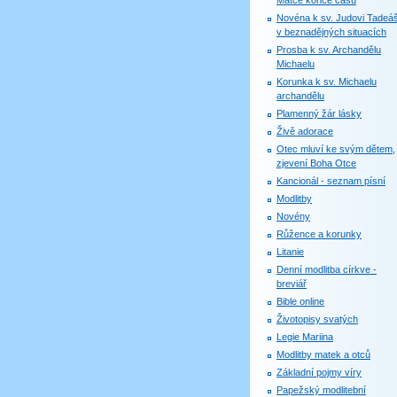
Matce konce časů
Novéna k sv. Judovi Tadeáš
v beznadějných situacích
Prosba k sv. Archandělu
Michaelu
Korunka k sv. Michaelu
archandělu
Plamenný žár lásky
Živě adorace
Otec mluví ke svým dětem,
zjevení Boha Otce
Kancionál - seznam písní
Modlitby
Novény
Růžence a korunky
Litanie
Denní modlitba církve -
breviář
Bible online
Životopisy svatých
Legie Mariina
Modlitby matek a otců
Základní pojmy víry
Papežský modlitební