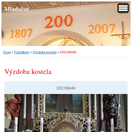
Mladočov
Úvod
»
Fotoalbum
»
Výzdoba kostela
»
DSCN9446
Výzdoba kostela
DSCN9446