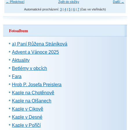
← Předchozí
Zpět do složky
Další →
Automatické procházení:
3
|
4
|
5
|
6
|
7
(čas ve vteřinách)
Fotoalbum
a) Paní Růžena Stráníková
Advent a Vánoce 2025
Aktuality
Betlémy v obcích
Fara
Hrob P. Josefa Preislera
Kaple na Chotěnově
Kaple na Olšanech
Kaple v Cikově
Kaple v Desné
Kaple v Poříčí