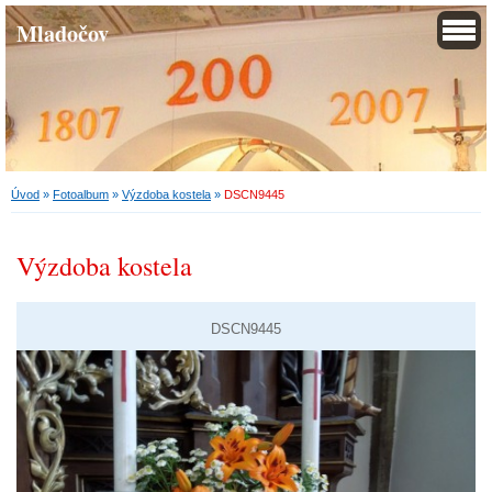
Mladočov
Úvod
»
Fotoalbum
»
Výzdoba kostela
»
DSCN9445
Výzdoba kostela
DSCN9445