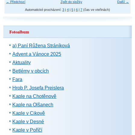
← Předchozí
Zpět do složky
Další →
Automatické procházení:
3
|
4
|
5
|
6
|
7
(čas ve vteřinách)
Fotoalbum
a) Paní Růžena Stráníková
Advent a Vánoce 2025
Aktuality
Betlémy v obcích
Fara
Hrob P. Josefa Preislera
Kaple na Chotěnově
Kaple na Olšanech
Kaple v Cikově
Kaple v Desné
Kaple v Poříčí